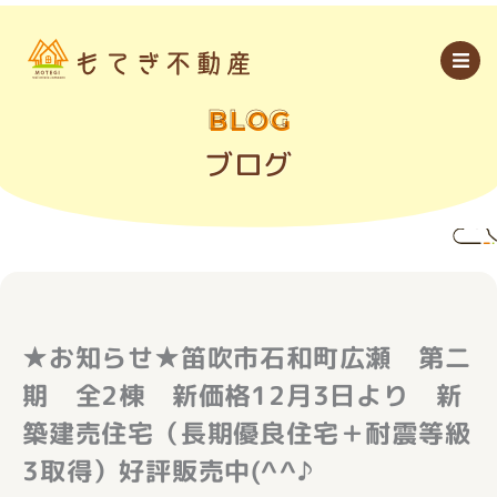
内
容
を
ス
キ
ッ
BLOG
プ
ブログ
★お知らせ★笛吹市石和町広瀬 第二
期 全2棟 新価格12月3日より 新
築建売住宅（長期優良住宅＋耐震等級
3取得）好評販売中(^^♪