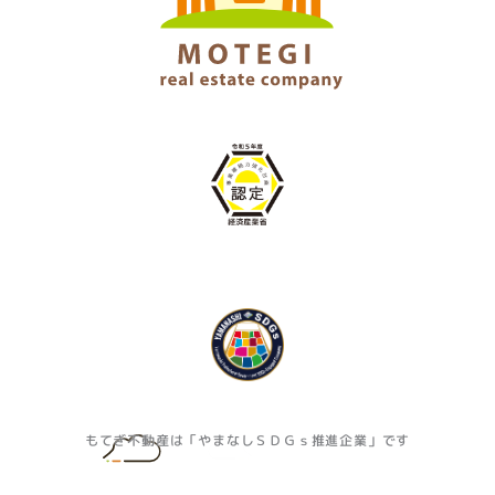
もてぎ不動産は「やまなしＳＤＧｓ推進企業」です