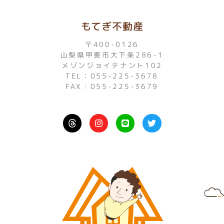
もてぎ不動産
〒400-0126
山梨県甲斐市大下条286-1
メゾンジョイテナント102
TEL：055-225-3678
FAX：055-225-3679
I
L
T
n
i
w
s
n
i
t
e
t
a
t
g
e
r
r
a
m