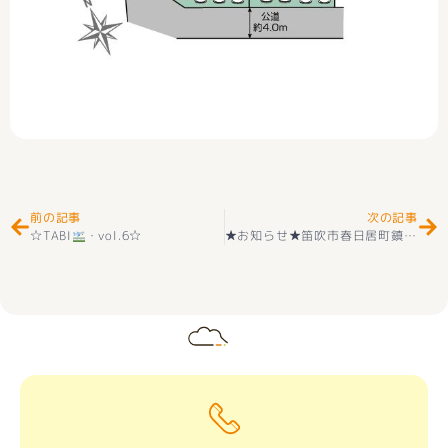
Prev
Ne
前の記事
次の記事
☆TABI
・vol.6☆
★お知らせ★笛吹市春日居町鎮目 第2期 全２棟 新築建売住宅 好評販売中(^^♪