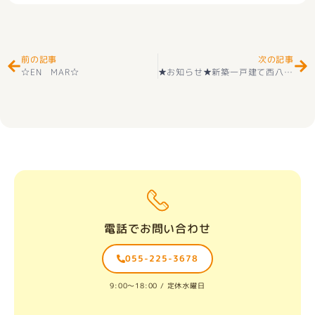
Prev
Ne
前の記事
次の記事
☆EN MAR☆
★お知らせ★新築一戸建て西八代郡市川三郷町 上野 （芦川駅 ） 2階建 ３ＳＬＤＫ ちょうどいいサイズとちょうどいい価格(^^♪
電話でお問い合わせ
055-225-3678
9:00〜18:00 / 定休水曜日