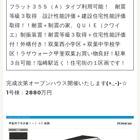
フラット３５Ｓ（Ａ）タイプ利用可能！ 耐震
等級３取得 設計性能評価＋建設住宅性能評価
取得！！耐震＋制震の家、ＱＵＩＥ（クワイ
エ）制振装置！耐震等級３取得＋住宅性能評価
付！外構付き！双葉西小学区＋双葉中学校学
区！ラザウォーク甲斐双葉お買い物良好！駐車
３台可能！塩崎駅近く！住宅街の１区画です！
完成次第オープンハウス開催いたします(^_-)-☆
1号棟：2880万円