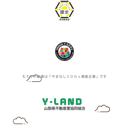
もてぎ不動産は「やまなしＳＤＧｓ推進企業」です