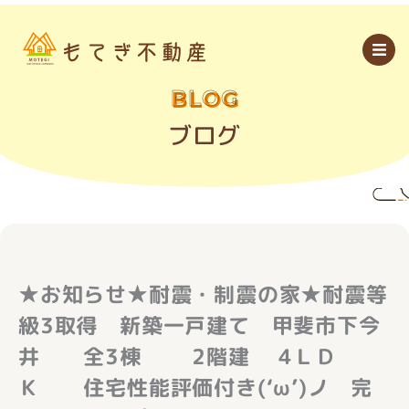
内
容
を
ス
キ
ッ
BLOG
プ
ブログ
★お知らせ★耐震・制震の家★耐震等
級3取得 新築一戸建て 甲斐市下今
井 全3棟 2階建 4ＬＤ
Ｋ 住宅性能評価付き(‘ω’)ノ 完