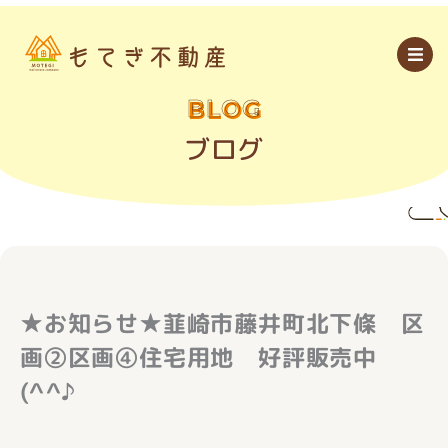
内
容
を
ス
キ
ッ
BLOG
プ
ブログ
★お知らせ★韮崎市藤井町北下條 区
画②区画④住宅用地 好評販売中
(^^♪