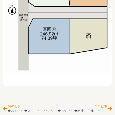
Prev
Ne
前の記事
次の記事
★お知らせ★スマート・ワンシティ甲府市向町２号棟『Ｚ空調』の家 新築建売住宅好評販売中(^^♪
★お知らせ★新築一戸建て シンプルモダン 韮崎市藤井町北下条 耐震２×４工法 １号棟 新築建売住宅 好評販売中(^^♪