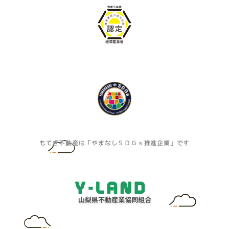
もてぎ不動産は「やまなしＳＤＧｓ推進企業」です