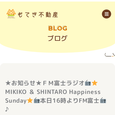
内
容
を
ス
キ
ッ
BLOG
プ
ブログ
★お知らせ★ＦＭ富士ラジオ
MIKIKO ＆ SHINTARO Happiness
Sunday
本日16時よりFM富士
♪