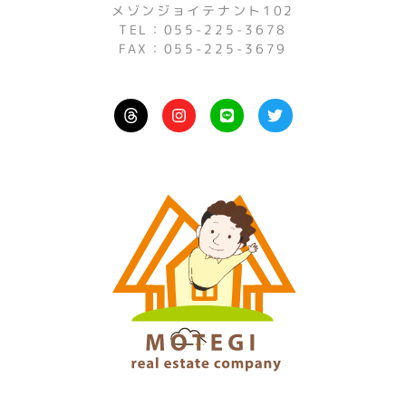
メゾンジョイテナント102
TEL：055-225-3678
FAX：055-225-3679
I
L
T
n
i
w
s
n
i
t
e
t
a
t
g
e
r
r
a
m