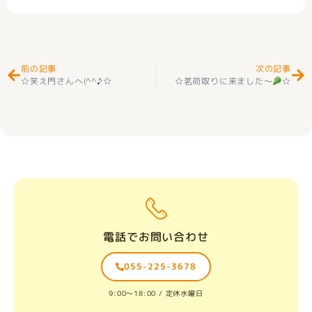
Prev
Ne
前の記事
次の記事
☆笑え門さんへ(^^♪☆
☆茗荷取りに来ました～
☆
電話でお問い合わせ
055-225-3678
9:00〜18:00 / 定休水曜日