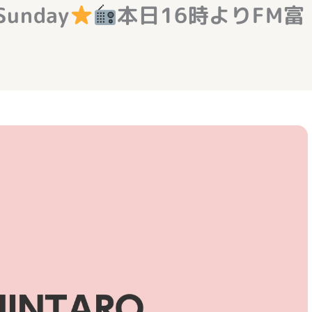
Sunday
本日16時よりFM富