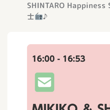
SHINTARO Happiness 
士
♪