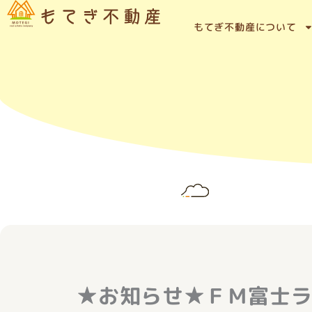
内
容
もてぎ不動産について
を
ス
キ
ッ
プ
★お知らせ★ＦＭ富士