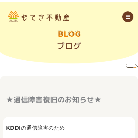
内
容
を
ス
キ
ッ
BLOG
プ
ブログ
★通信障害復旧のお知らせ★
KDDIの通信障害のため