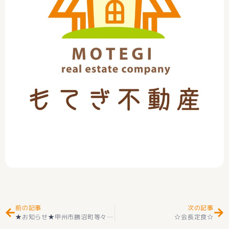
Prev
Ne
前の記事
次の記事
★お知らせ★甲州市勝沼町等々力 中古住宅 好評販売中です(^_-)-☆
☆会長定食☆