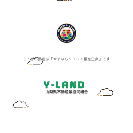
もてぎ不動産は「やまなしＳＤＧｓ推進企業」です