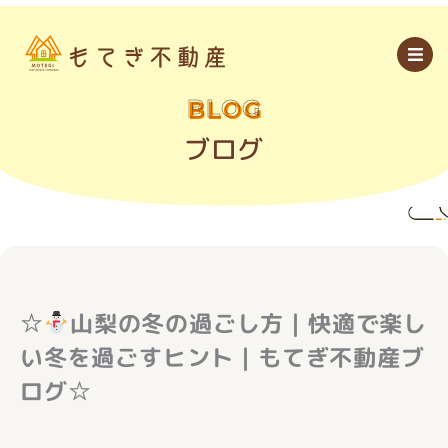
内
容
を
ス
キ
ッ
BLOG
プ
ブログ
☆
山梨の冬の過ごし方｜快適で楽し
い冬を過ごすヒント｜もてぎ不動産ブ
ログ☆