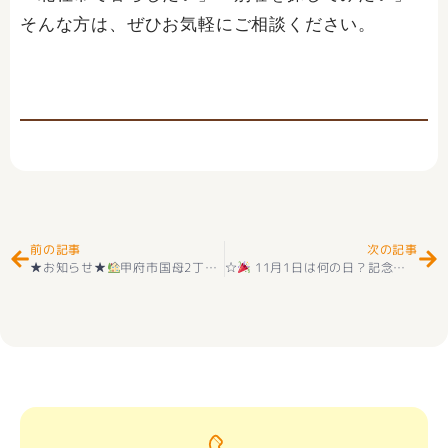
そんな方は、ぜひお気軽にご相談ください。
Prev
Ne
前の記事
次の記事
★お知らせ★
甲府市国母2丁目 新築建売住宅 好評販売中！
☆
11月1日は何の日？記念日まとめ＆由来紹介☆