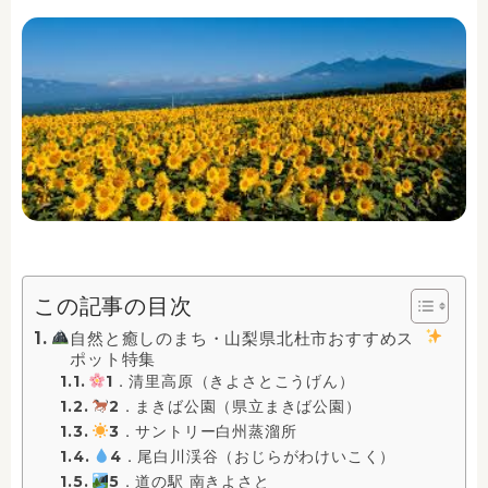
この記事の目次
自然と癒しのまち・山梨県北杜市おすすめス
ポット特集
1．清里高原（きよさとこうげん）
2．まきば公園（県立まきば公園）
3．サントリー白州蒸溜所
4．尾白川渓谷（おじらがわけいこく）
5．道の駅 南きよさと