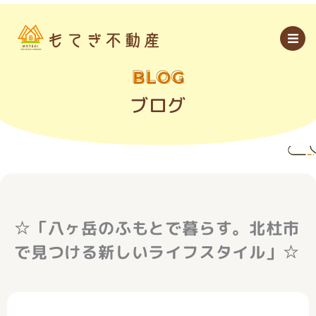
内
容
を
ス
キ
ッ
BLOG
プ
ブログ
☆「八ヶ岳のふもとで暮らす。北杜市
で見つける新しいライフスタイル」☆