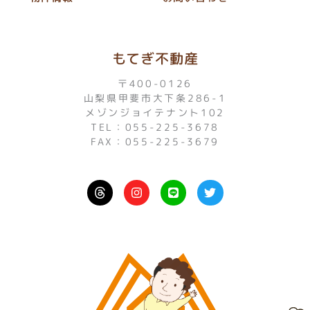
もてぎ不動産
〒400-0126
山梨県甲斐市大下条286-1
メゾンジョイテナント102
TEL：055-225-3678
FAX：055-225-3679
I
L
T
n
i
w
s
n
i
t
e
t
a
t
g
e
r
r
a
m