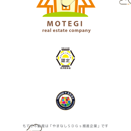
もてぎ不動産は「やまなしＳＤＧｓ推進企業」です