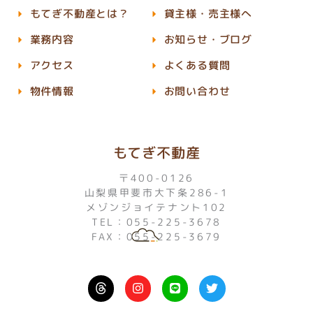
もてぎ不動産とは？
貸主様・売主様へ
業務内容
お知らせ・ブログ
アクセス
よくある質問
物件情報
お問い合わせ
もてぎ不動産
〒400-0126
山梨県甲斐市大下条286-1
メゾンジョイテナント102
TEL：055-225-3678
FAX：055-225-3679
I
L
T
n
i
w
s
n
i