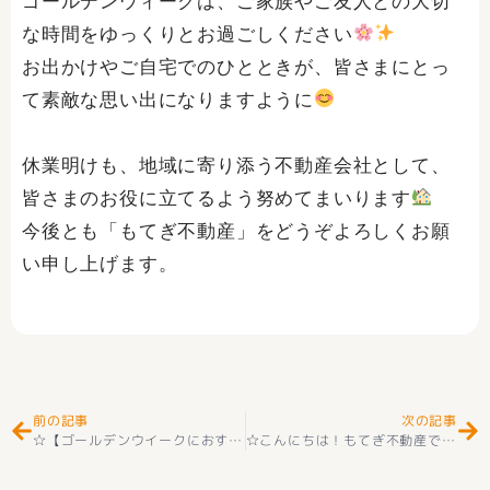
ゴールデンウィークは、ご家族やご友人との大切
な時間をゆっくりとお過ごしください
お出かけやご自宅でのひとときが、皆さまにとっ
て素敵な思い出になりますように
休業明けも、地域に寄り添う不動産会社として、
皆さまのお役に立てるよう努めてまいります
今後とも「もてぎ不動産」をどうぞよろしくお願
い申し上げます。
Prev
Ne
前の記事
次の記事
☆【ゴールデンウイークにおすすめ
山梨のおでかけスポットをご紹介
☆こんにちは！もてぎ不動産です
お