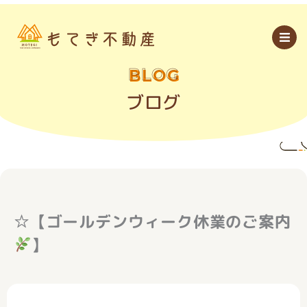
内
容
を
ス
キ
ッ
BLOG
プ
ブログ
☆【ゴールデンウィーク休業のご案内
】