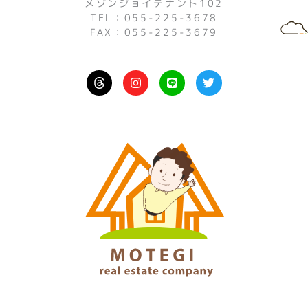
メゾンジョイテナント102
TEL：055-225-3678
FAX：055-225-3679
I
L
T
n
i
w
s
n
i
t
e
t
a
t
g
e
r
r
a
m