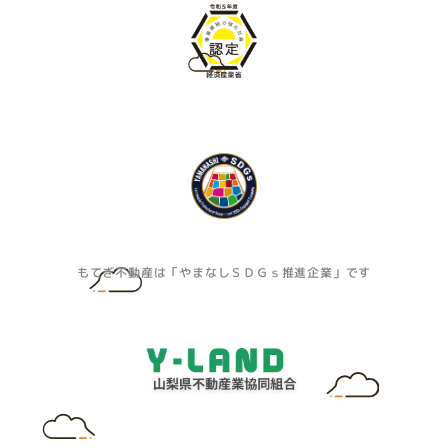
もてぎ不動産は「やまなしＳＤＧｓ推進企業」です