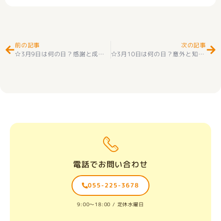
Prev
Ne
前の記事
次の記事
☆3月9日は何の日？感謝と成長を考える一日
☆
☆3月10日は何の日？意外と知らない記念日をご紹介！
電話でお問い合わせ
055-225-3678
9:00〜18:00 / 定休水曜日