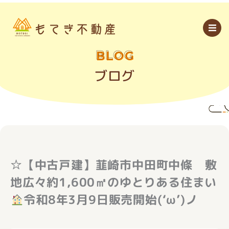
内
容
を
ス
キ
ッ
BLOG
プ
ブログ
☆【中古戸建】韮崎市中田町中條 敷
地広々約1,600㎡のゆとりある住まい
令和8年3月9日販売開始(‘ω’)ノ