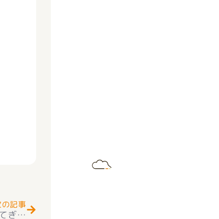
Next
次の記事
☆3月21日は何の日？春を感じる特別な日｜もてぎ不動産ブログ☺☆