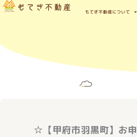
内
容
もてぎ不動産について
を
ス
キ
ッ
プ
☆【甲府市羽黒町】お