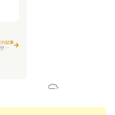
Next
次の記事
☆【甲斐市竜王】中古戸建て販売開始のお知らせ｜もてぎ不動産
☆