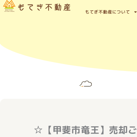
内
容
もてぎ不動産について
を
ス
キ
ッ
プ
☆【甲斐市竜王】売却