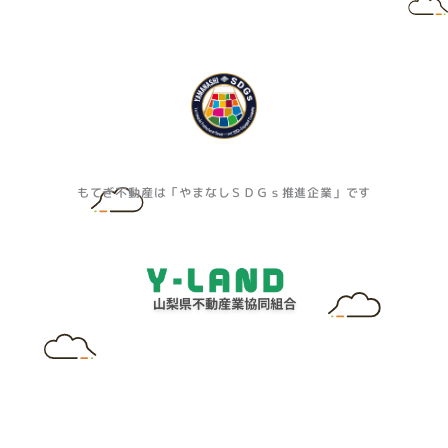
もてぎ不動産は「やまなしＳＤＧｓ推進企業」です