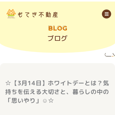
内
容
を
ス
キ
ッ
BLOG
プ
ブログ
☆【3月14日】ホワイトデーとは？気
持ちを伝える大切さと、暮らしの中の
「思いやり」☺☆