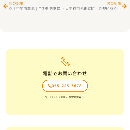
前の記事
次の記事
☆【甲斐市龍地｜全3棟 新築建売住宅 販売開始のお知らせ
】令和8年3
☆甲府市元紺屋町 ご契約ありがとうございました☺☆
電話でお問い合わせ
055-225-3678
9:00〜18:00 / 定休水曜日