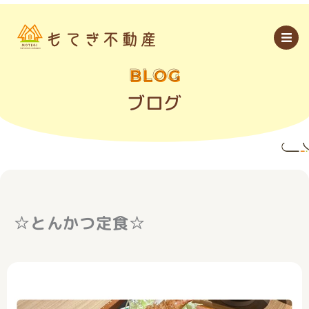
内
容
を
ス
キ
ッ
BLOG
プ
ブログ
☆とんかつ定食☆