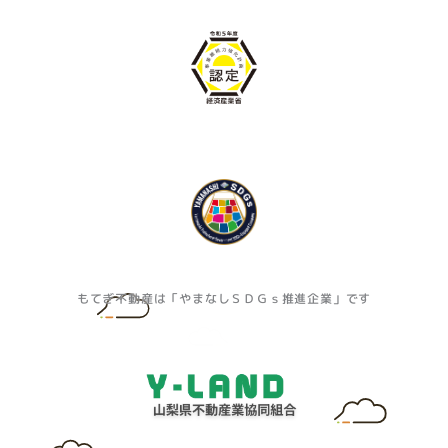
もてぎ不動産は「やまなしＳＤＧｓ推進企業」です