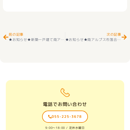
Prev
Ne
前の記事
次の記事
★お知らせ★新築一戸建て南アルプス市 加賀美 （東花輪駅 ） 2階建 ４ＬＤＫ 第2期 1号 好評販売中
★お知らせ★南アルプス市落合 新築建売住宅好評販売中
電話でお問い合わせ
055-225-3678
9:00〜18:00 / 定休水曜日