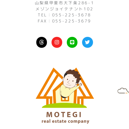
山梨県甲斐市大下条286-1
メゾンジョイテナント102
TEL：055-225-3678
FAX：055-225-3679
I
L
T
n
i
w
s
n
i
t
e
t
a
t
g
e
r
r
a
m