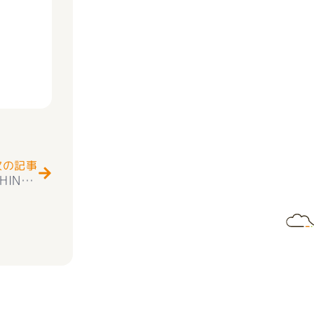
Next
次の記事
s Sunday
本日16時よりFM富