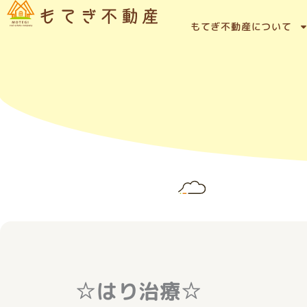
内
容
もてぎ不動産について
を
ス
キ
ッ
プ
☆はり治療☆