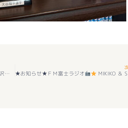
★お知らせ★新築住宅エンゼルハウス甲府市蓬沢町① インナーバルコニー付き＋オール電化(^^♪ 好評販売中(^^♪
★お知らせ★ＦＭ富士ラジオ
MIKIKO ＆ SHINTARO Happines