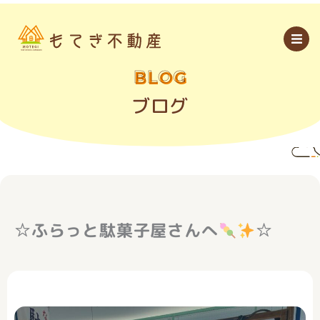
内
容
を
ス
キ
ッ
BLOG
プ
ブログ
☆ふらっと駄菓子屋さんへ
☆