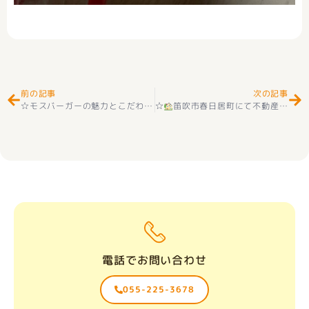
Prev
Ne
前の記事
次の記事
☆モスバーガーの魅力とこだわりの美味しさ
☆
笛吹市春日居町にて不動産売却のご相談をいただき、ありがとうございました！☆
☆
電話でお問い合わせ
055-225-3678