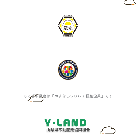
もてぎ不動産は「やまなしＳＤＧｓ推進企業」です