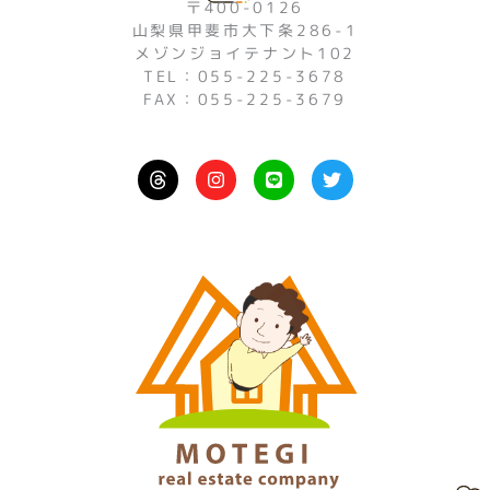
〒400-0126
山梨県甲斐市大下条286-1
メゾンジョイテナント102
TEL：055-225-3678
FAX：055-225-3679
I
L
T
n
i
w
s
n
i
t
e
t
a
t
g
e
r
r
a
m