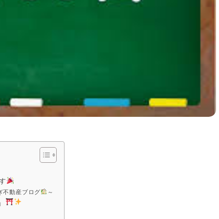
す
ぎ不動産ブログ
～
」