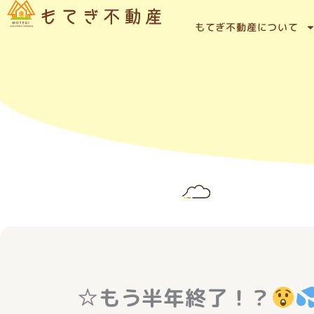
内
容
もてぎ不動産について
を
ス
キ
ッ
プ
☆もう半年終了！？