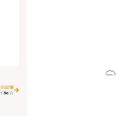
Next
次の記事
イ🏍☆
好評販売中(^^♪