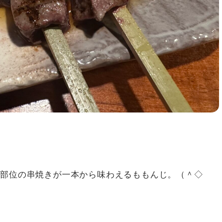
い部位の串焼きが一本から味わえるももんじ。（＾◇