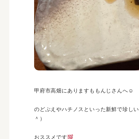
甲府市高畑にありますももんじさんへ☺
のどぶえやハチノスといった新鮮で珍し
＾）
おススメです