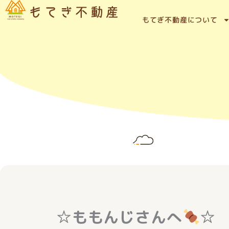
内
容
もてぎ不動産について
を
ス
キ
ッ
プ
☆ももんじさんへ
☆