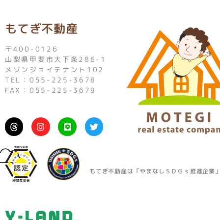
もてぎ不動産
〒400-0126
山梨県甲斐市大下条286-1
メゾンジョイテナント102
TEL：055-225-3678
FAX：055-225-3679
I
L
T
n
i
w
s
n
i
t
e
t
a
t
g
e
r
r
もてぎ不動産は「やまなしＳＤＧｓ推進企業
a
m