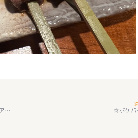
★お知らせ★☆家族を想う家☆ 新築住宅 南アルプス市十五所1号 ３LDK オール電化＋外構付き
☆ポケバ