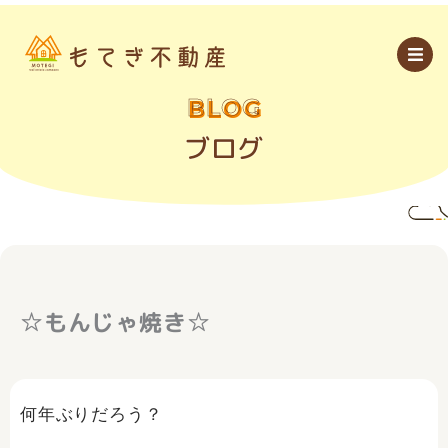
内
容
を
ス
キ
ッ
BLOG
プ
ブログ
☆もんじゃ焼き☆
何年ぶりだろう？