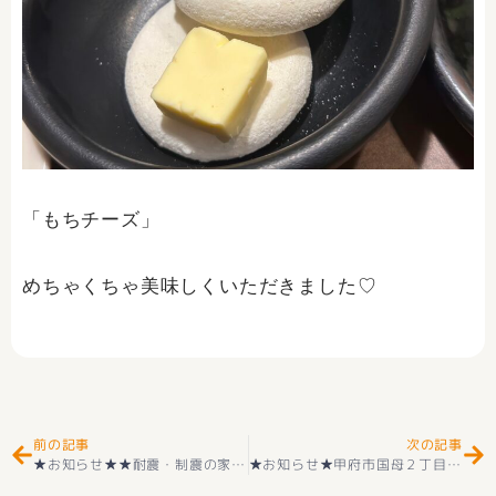
「もちチーズ」
めちゃくちゃ美味しくいただきました♡
Prev
Ne
前の記事
次の記事
★お知らせ★★耐震・制震の家★耐震等級3取得 新築一戸建て 市川三郷町上野 １号棟 2階建 4SＬＤＫ 住宅性能評価付き 子育てエコホーム支援事業対象(^_-)-☆ 新価格(^^♪
★お知らせ★甲府市国母２丁目新築一戸建て甲府市 国母２丁目 （甲斐住吉駅 ） 2階建 １ＬＤＫ 「無理をしない、価格もサイズもちょうどいい」をコンセプトにしたコンパクト分譲好評販売中(^^♪