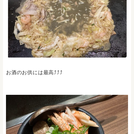
お酒のお供には最高⤴⤴⤴