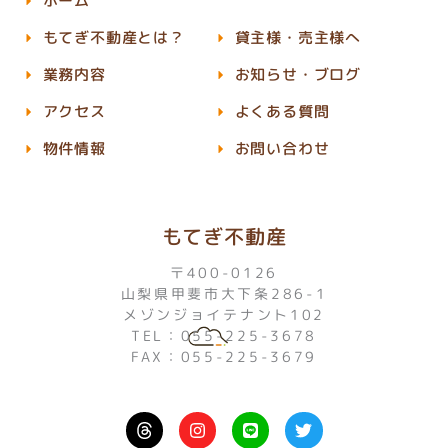
ホーム
もてぎ不動産とは？
貸主様・売主様へ
業務内容
お知らせ・ブログ
アクセス
よくある質問
物件情報
お問い合わせ
もてぎ不動産
〒400-0126
山梨県甲斐市大下条286-1
メゾンジョイテナント102
TEL：055-225-3678
FAX：055-225-3679
I
L
T
n
i
w