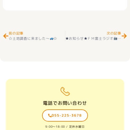
Prev
Ne
前の記事
次の記事
☆土地調査に来ました～
☆
★お知らせ★ＦＭ富士ラジオ
MIKI
電話でお問い合わせ
055-225-3678
9:00〜18:00 / 定休水曜日