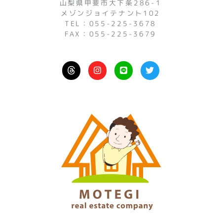
山梨県甲斐市大下条286-1
メゾンジョイテナント102
TEL：055-225-3678
FAX：055-225-3679
I
L
T
n
i
w
s
n
i
t
e
t
a
t
g
e
r
r
a
m