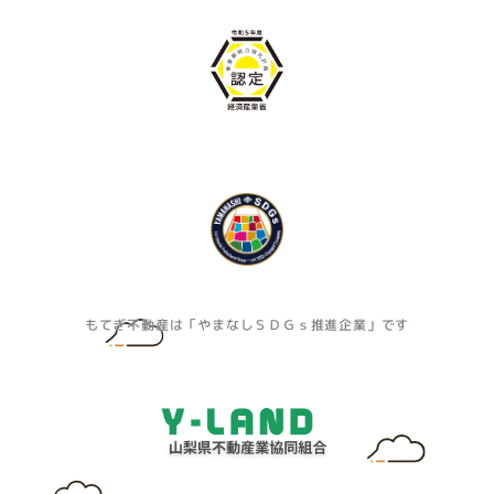
もてぎ不動産は「やまなしＳＤＧｓ推進企業」です