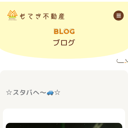
内
容
を
ス
キ
ッ
BLOG
プ
ブログ
☆スタバへ～
☆