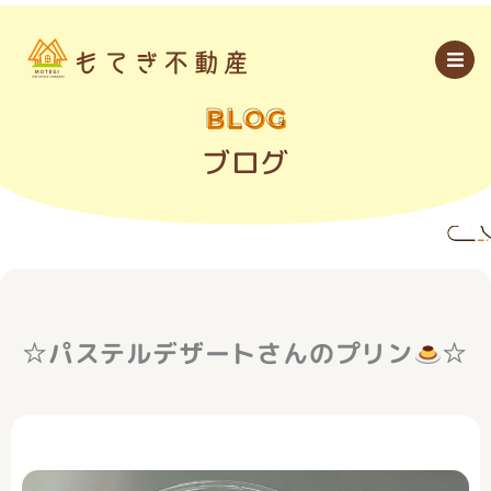
内
容
を
ス
キ
ッ
BLOG
プ
ブログ
☆パステルデザートさんのプリン
☆