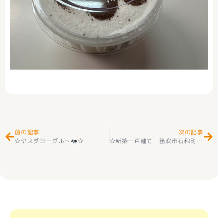
Prev
Ne
前の記事
次の記事
☆ヤスダヨーグルト
☆
☆新築一戸建て 笛吹市石和町川中島第２ 2階建 ４ＬＤＫ 全２棟 2階建 耐震等級3取得 ＋住宅性能評価付 プロパンガス 好評販売中(^^♪