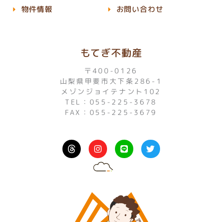
物件情報
お問い合わせ
もてぎ不動産
〒400-0126
山梨県甲斐市大下条286-1
メゾンジョイテナント102
TEL：055-225-3678
FAX：055-225-3679
I
L
T
n
i
w
s
n
i
t
e
t
a
t
g
e
r
r
a
m