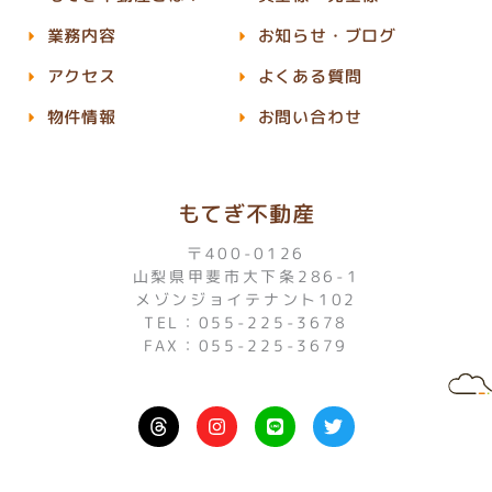
業務内容
お知らせ・ブログ
アクセス
よくある質問
物件情報
お問い合わせ
もてぎ不動産
〒400-0126
山梨県甲斐市大下条286-1
メゾンジョイテナント102
TEL：055-225-3678
FAX：055-225-3679
I
L
T
n
i
w
s
n
i
t
e
t
a
t