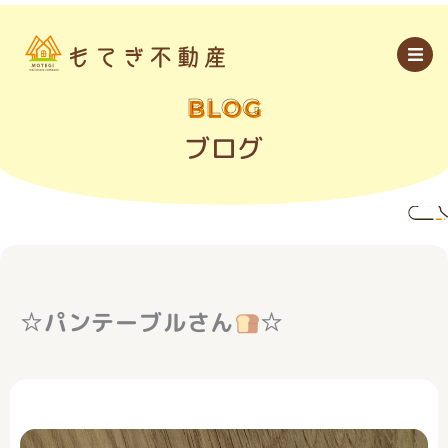
内
容
を
ス
キ
ッ
BLOG
プ
ブログ
☆パンテーブルさん
☆