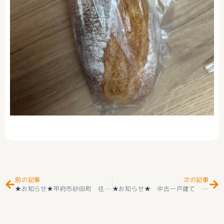
Prev
Ne
前の記事
次の記事
★お知らせ★甲府市砂田町 住宅用地 好評販売中(^^♪
★お知らせ★ 中古一戸建て 甲府市羽黒町 中古 落ち着いた邸宅 ２階建 住宅街の住戸