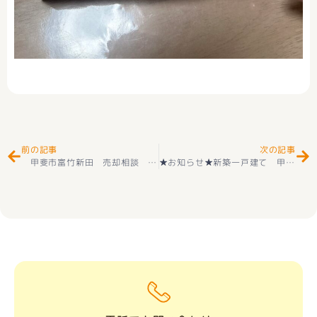
Prev
Ne
前の記事
次の記事
甲斐市富竹新田 売却相談 ありがとうございました(^^♪
★お知らせ★新築一戸建て 甲府市上今井町 第３ 2階建 ４ＬＤＫ 全２棟 2階建 耐震等級3取得 ＋住宅性能評価付 オール電化