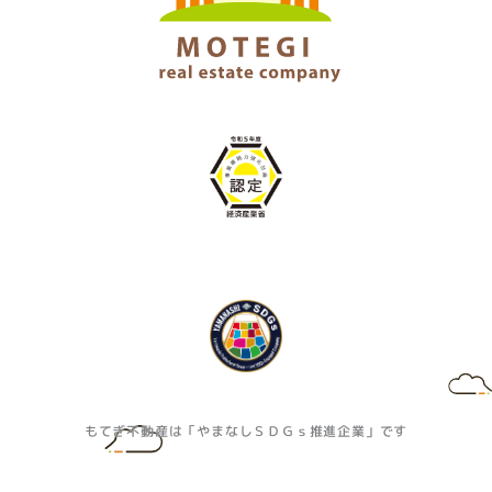
もてぎ不動産は「やまなしＳＤＧｓ推進企業」です