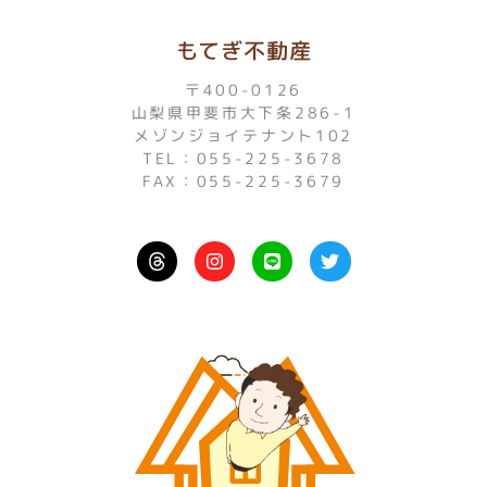
もてぎ不動産
〒400-0126
山梨県甲斐市大下条286-1
メゾンジョイテナント102
TEL：055-225-3678
FAX：055-225-3679
I
L
T
n
i
w
s
n
i
t
e
t
a
t
g
e
r
r
a
m