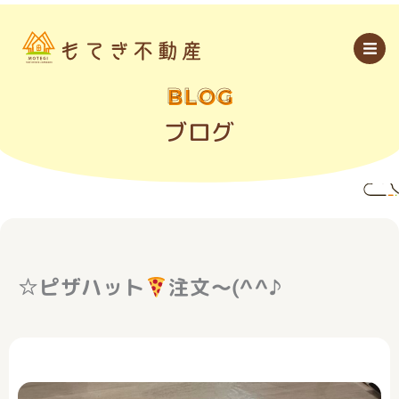
内
容
を
ス
キ
ッ
BLOG
プ
ブログ
☆ピザハット
注文～(^^♪