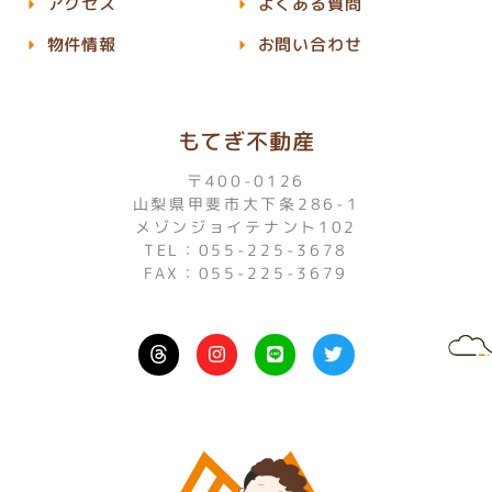
アクセス
よくある質問
物件情報
お問い合わせ
もてぎ不動産
〒400-0126
山梨県甲斐市大下条286-1
メゾンジョイテナント102
TEL：055-225-3678
FAX：055-225-3679
I
L
T
n
i
w
s
n
i
t
e
t
a
t
g
e
r
r
a
m