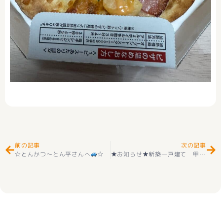
Prev
Ne
前の記事
次の記事
☆とんかつ～とん平さんへ
☆
★お知らせ★新築一戸建て 甲斐市竜王 第５ 2階建 ４ＬＤＫ 全2棟 2階建 耐震等級3取得 ＋住宅性能評価付 オール電化