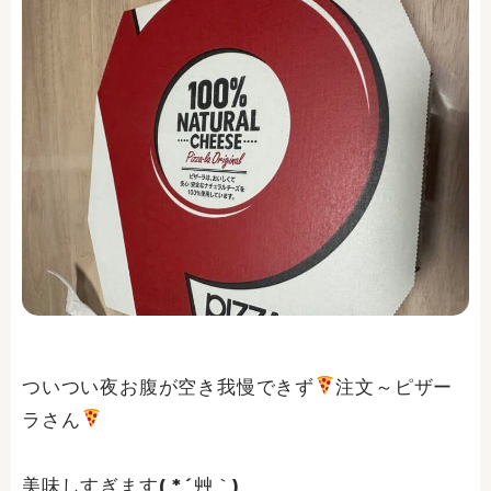
ついつい夜お腹が空き我慢できず
注文～ピザー
ラさん
美味しすぎます( *´艸｀)