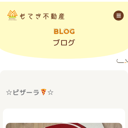
内
容
を
ス
キ
ッ
BLOG
プ
ブログ
☆ピザーラ
☆