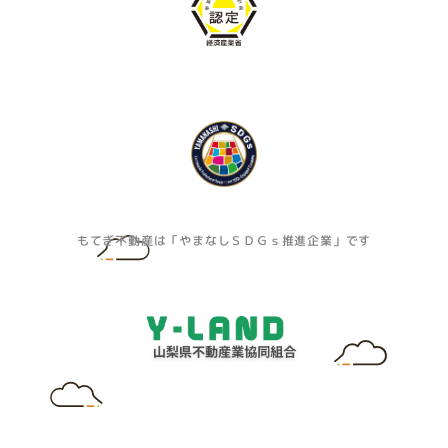
もてぎ不動産は「やまなしＳＤＧｓ推進企業」です