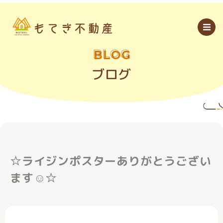
内
容
を
ス
キ
ッ
BLOG
プ
ブログ
☆ライジンポスターありがとうござい
ます☺☆