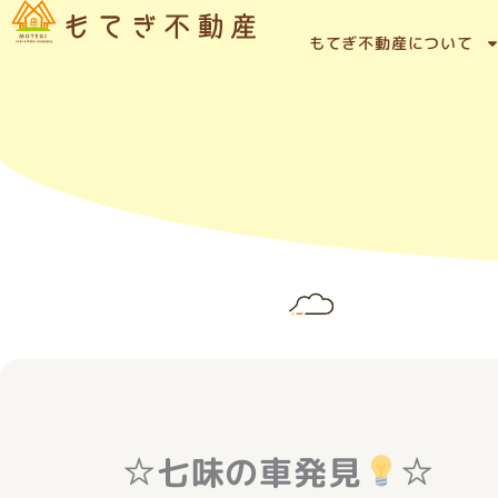
内
容
もてぎ不動産について
を
ス
キ
ッ
プ
☆七味の車発見
☆