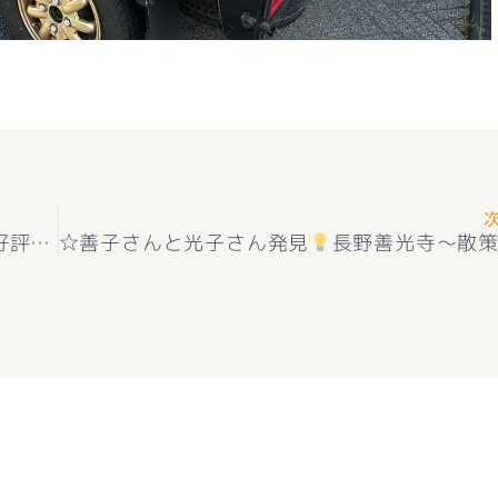
★お知らせ★駐車場用地 甲府市住吉4丁目 好評販売中(^^♪
☆善子さんと光子さん発見
長野善光寺～散策です