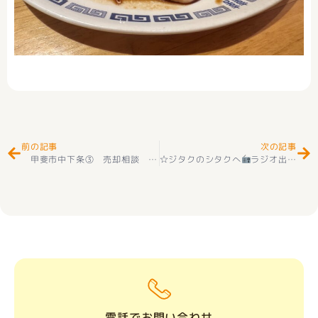
Prev
Ne
前の記事
次の記事
甲斐市中下条➂ 売却相談 ありがとうございました(^^♪
☆ジタクのシタクへ
ラジオ出演させて頂きました～☺☆
電話でお問い合わせ