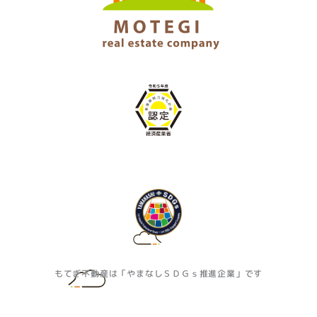
もてぎ不動産は「やまなしＳＤＧｓ推進企業」です