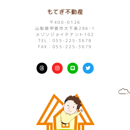
もてぎ不動産
〒400-0126
山梨県甲斐市大下条286-1
メゾンジョイテナント102
TEL：055-225-3678
FAX：055-225-3679
I
L
T
n
i
w
s
n
i
t
e
t
a
t
g
e
r
r
a
m