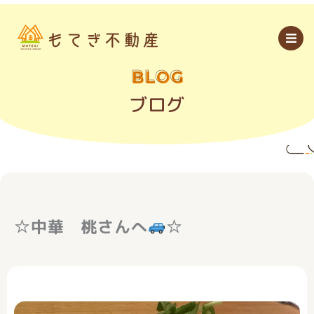
内
容
を
ス
キ
ッ
BLOG
プ
ブログ
☆中華 桃さんへ
☆