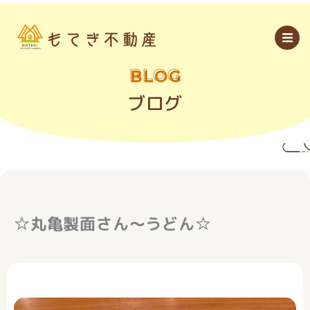
内
容
を
ス
キ
ッ
BLOG
プ
ブログ
☆丸亀製面さん～うどん☆