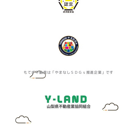
もてぎ不動産は「やまなしＳＤＧｓ推進企業」です