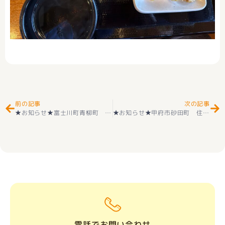
Prev
Ne
前の記事
次の記事
★お知らせ★富士川町青柳町 住宅用地 ゆったり敷地(^^♪建築条件が付いておりませんのでお好きなハウスメーカー様にて建築可能です☺
★お知らせ★甲府市砂田町 住宅用地 好評販売中(^^♪
電話でお問い合わせ