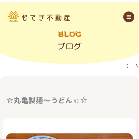
内
容
を
ス
キ
ッ
BLOG
プ
ブログ
☆丸亀製麺～うどん☺☆