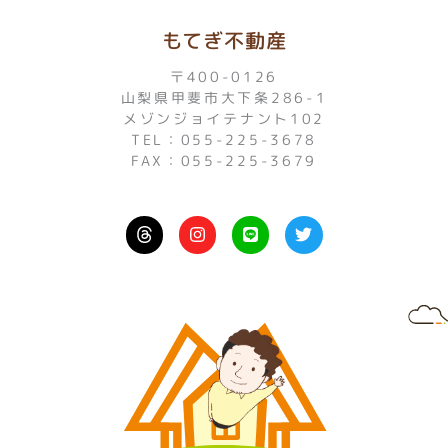
もてぎ不動産
〒400-0126
山梨県甲斐市大下条286-1
メゾンジョイテナント102
TEL：055-225-3678
FAX：055-225-3679
I
L
T
n
i
w
s
n
i
t
e
t
a
t
g
e
r
r
a
m