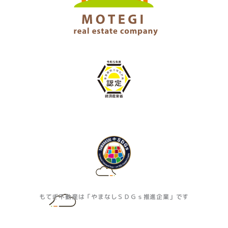
もてぎ不動産は「やまなしＳＤＧｓ推進企業」です