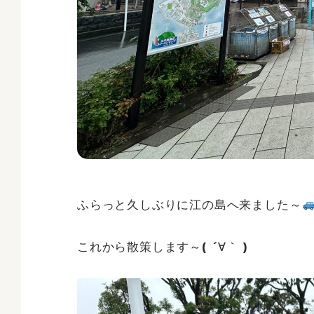
ふらっと久しぶりに江の島へ来ました～
これから散策します～( ´∀｀ )