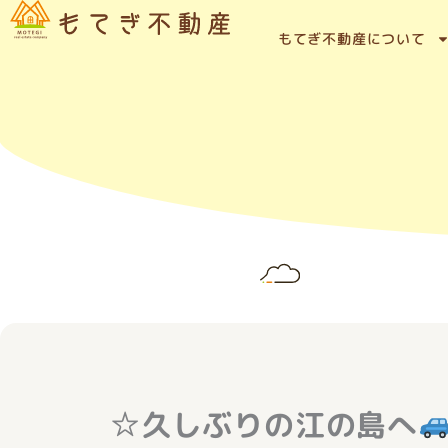
内
容
もてぎ不動産について
を
ス
キ
ッ
プ
☆久しぶりの江の島へ