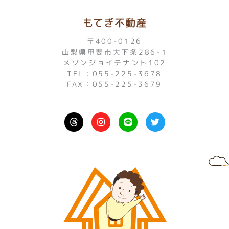
もてぎ不動産
〒400-0126
山梨県甲斐市大下条286-1
メゾンジョイテナント102
TEL：055-225-3678
FAX：055-225-3679
I
L
T
n
i
w
s
n
i
t
e
t
a
t
g
e
r
r
a
m