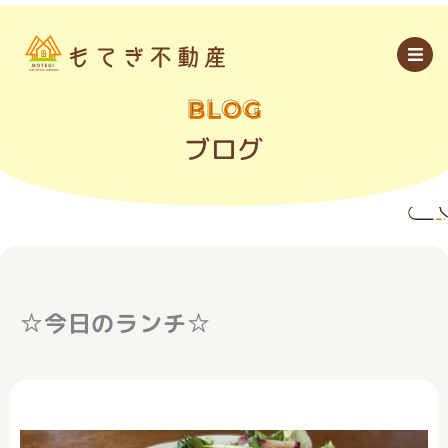
内
容
を
ス
キ
ッ
BLOG
プ
ブログ
☆今日のランチ☆