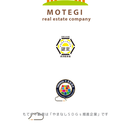
もてぎ不動産は「やまなしＳＤＧｓ推進企業」です