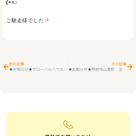
(^^♪
ご馳走様でした
Prev
Ne
前の記事
次の記事
★お知らせ★グローバルハウス建物商品「iira（イーラ）」販売のご案内(^^)/ –
★お知らせ★甲府市山宮町 全2棟 新築建売住宅（耐震等級３＋長期優良住宅） オープンハウス開催 新価格にて(^^)/ 令和5年11月４日（土）＋11月５日（日）１０時～１６時 開催 (^_-)-☆