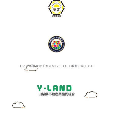
もてぎ不動産は「やまなしＳＤＧｓ推進企業」です