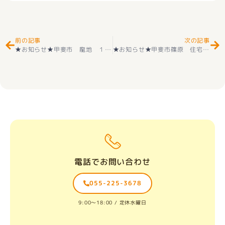
Prev
Ne
前の記事
次の記事
★お知らせ★甲斐市 龍地 １号棟 新築建売住宅オープンハウス開催(^_-)-☆令和 3月18日（土）＋3月19日（日）10時～16時(^^♪
★お知らせ★甲斐市篠原 住宅用地 好評販売中
電話でお問い合わせ
055-225-3678
9:00〜18:00 / 定休水曜日