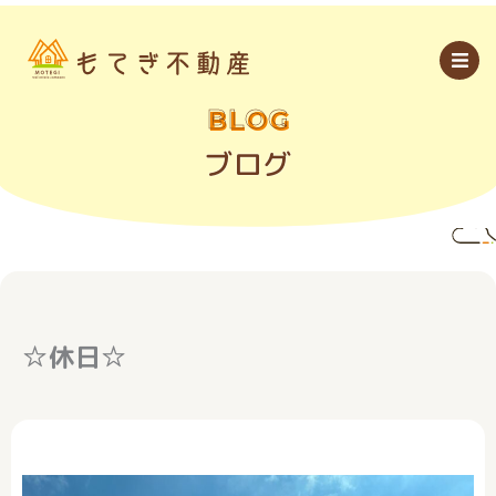
内
容
を
ス
キ
ッ
BLOG
プ
ブログ
☆休日☆