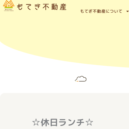
内
容
もてぎ不動産について
を
ス
キ
ッ
プ
☆休日ランチ☆