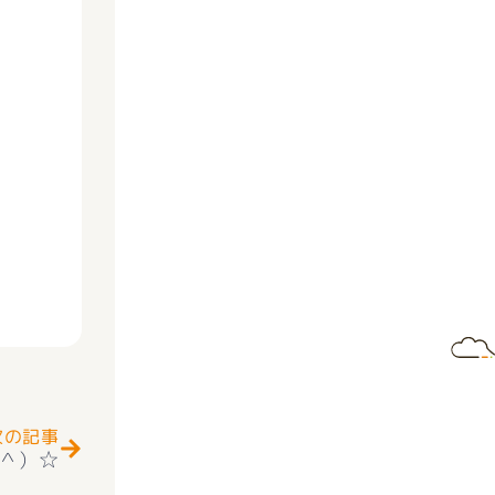
Next
次の記事
＾）☆
敷島南小学区＋敷島中学区 好評販売中