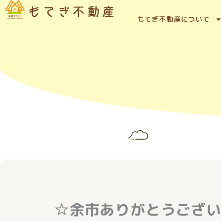
内
容
もてぎ不動産について
を
ス
キ
ッ
プ
☆余市ありがとうござ