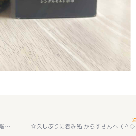
★お知らせ★中古一戸建て 甲斐市大下条 ２階戸建（外構付き＋ウッドデッキ付き）＋駐車2台可能
☆久しぶりに呑み処 からすさんへ（＾◇