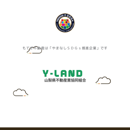
もてぎ不動産は「やまなしＳＤＧｓ推進企業」です