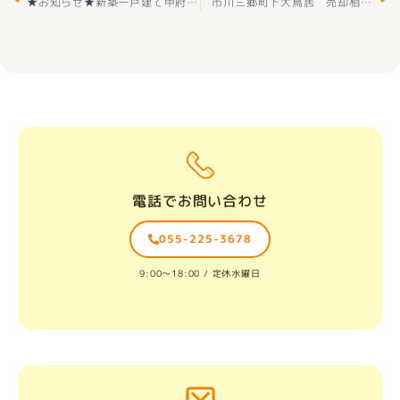
★お知らせ★新築一戸建て甲府市 伊勢４丁目 （甲斐住吉駅 ） 2階建 ３ＳＬＤＫ 好評販売中(^^♪
市川三郷町下大鳥居 売却相談 ありがとうございました(^^♪
電話でお問い合わせ
055-225-3678
9:00〜18:00 / 定休水曜日