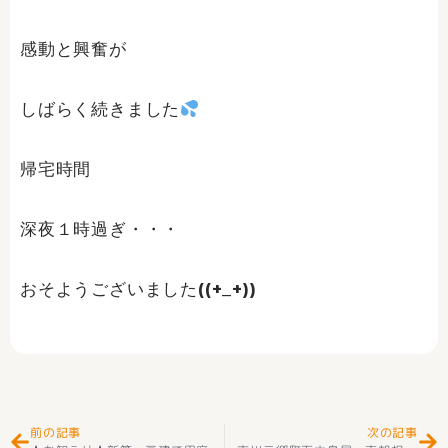
感動と興奮が
しばらく続きました
帰宅時間
深夜１時過ぎ・・・
おそようございました((+_+))
Prev
Ne
前の記事
次の記事