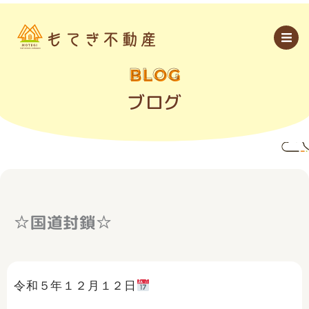
内
容
を
ス
キ
ッ
BLOG
プ
ブログ
☆国道封鎖☆
令和５年１２月１２日