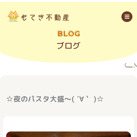
内
容
を
ス
キ
ッ
BLOG
プ
ブログ
☆夜のパスタ大盛～( ´∀｀ )☆