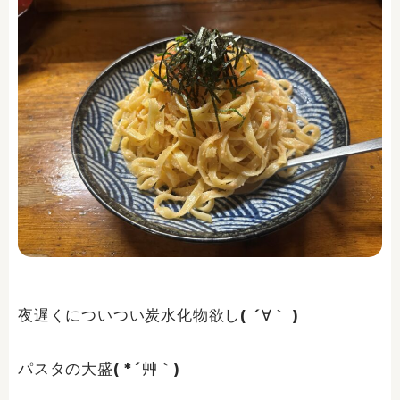
夜遅くについつい炭水化物欲し( ´∀｀ )
パスタの大盛( *´艸｀)