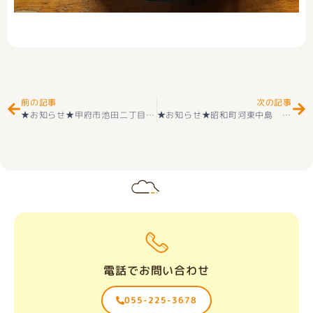
Prev
Ne
前の記事
次の記事
★お知らせ★甲府市池田二丁目 売地（全2区画）のご案内
★お知らせ★昭和町河東中島 13号 新築戸建のご紹介【もてぎ不動産】
電話でお問い合わせ
055-225-3678