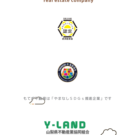
もてぎ不動産は「やまなしＳＤＧｓ推進企業」です