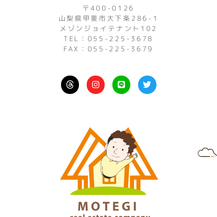
〒400-0126
山梨県甲斐市大下条286-1
メゾンジョイテナント102
TEL：055-225-3678
FAX：055-225-3679
I
L
T
n
i
w
s
n
i
t
e
t
a
t
g
e
r
r
a
m