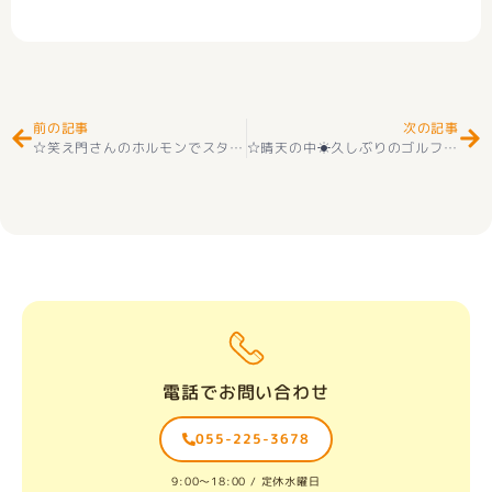
Prev
Ne
前の記事
次の記事
☆笑え門さんのホルモンでスタミナ回復～(^^♪☆
☆晴天の中☀久しぶりのゴルフコンペへ
電話でお問い合わせ
055-225-3678
9:00〜18:00 / 定休水曜日