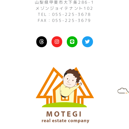
山梨県甲斐市大下条286-1
メゾンジョイテナント102
TEL：055-225-3678
FAX：055-225-3679
I
L
T
n
i
w
s
n
i
t
e
t
a
t
g
e
r
r
a
m