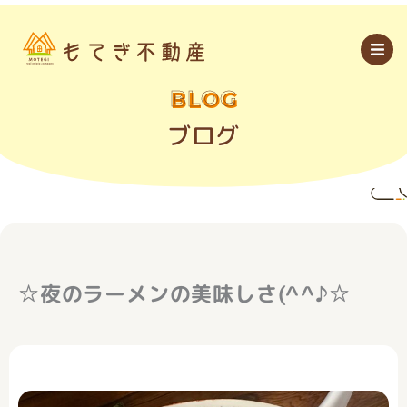
内
容
を
ス
キ
ッ
BLOG
プ
ブログ
☆夜のラーメンの美味しさ(^^♪☆