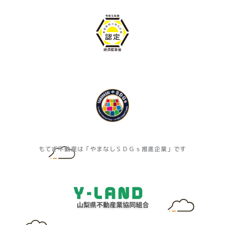
もてぎ不動産は「やまなしＳＤＧｓ推進企業」です