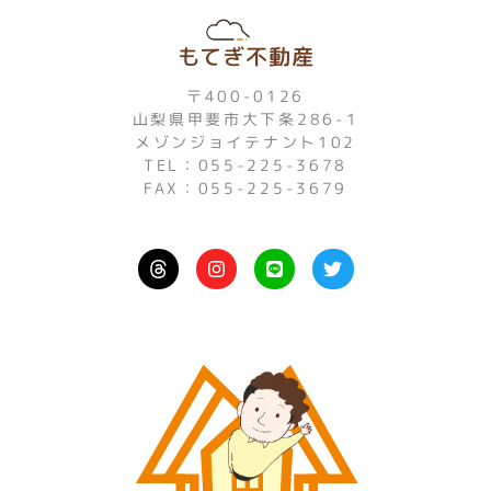
もてぎ不動産
〒400-0126
山梨県甲斐市大下条286-1
メゾンジョイテナント102
TEL：055-225-3678
FAX：055-225-3679
I
L
T
n
i
w
s
n
i
t
e
t
a
t
g
e
r
r
a
m