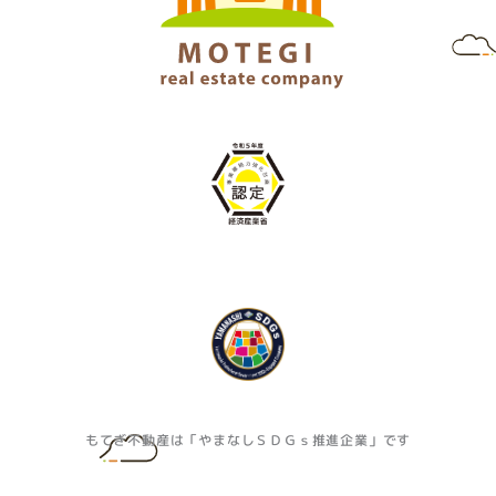
もてぎ不動産は「やまなしＳＤＧｓ推進企業」です