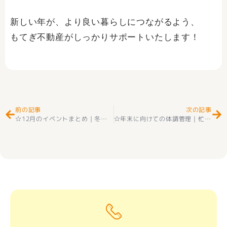
新しい年が、より良い暮らしにつながるよう、
もてぎ不動産がしっかりサポートいたします！
Prev
Ne
前の記事
次の記事
☆12月のイベントまとめ｜冬をもっと楽しむ季節の話題をご紹介｜もてぎ不動産ブログ
☆年末に向けての体調管理｜忙しい時期こそ健康第一！｜もてぎ不動産ブログ