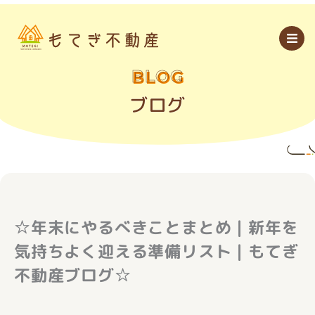
内
容
を
ス
キ
ッ
BLOG
プ
ブログ
☆年末にやるべきことまとめ｜新年を
気持ちよく迎える準備リスト｜もてぎ
不動産ブログ☆