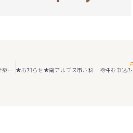
★お知らせ★☆住宅性能表示W取得★ 1号 新築一戸建て 甲府市羽黒町 2階建て 4LDK ＋カースペース4好評販売中(^^♪