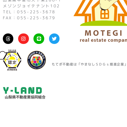
メゾンジョイテナント102
TEL：055-225-3678
FAX：055-225-3679
I
L
T
n
i
w
s
n
i
t
e
t
a
t
g
e
r
r
もてぎ不動産は「やまなしＳＤＧｓ推進企業
a
m