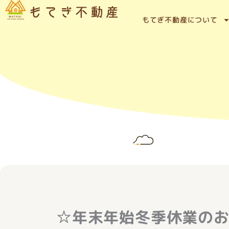
内
容
もてぎ不動産について
を
ス
キ
ッ
プ
☆年末年始冬季休業の