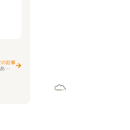
Next
次の記事
★お知らせ★南アルプス市六科 物件お申込みありがとうございます(^_-)-☆