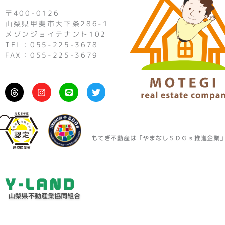
〒400-0126
山梨県甲斐市大下条286-1
メゾンジョイテナント102
TEL：055-225-3678
FAX：055-225-3679
I
L
T
n
i
w
s
n
i
t
e
t
a
t
g
e
r
r
もてぎ不動産は「やまなしＳＤＧｓ推進企業
a
m