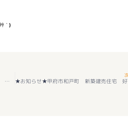
艸｀)
★お知らせ★南アルプス市在家塚 第２期２号 好評販売中