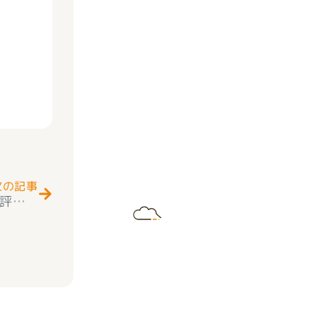
Next
次の記事
★お知らせ★甲府市和戸町 新築建売住宅 好評販売中(^^♪