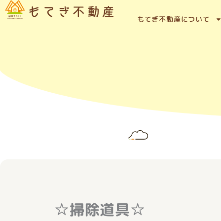
内
容
もてぎ不動産について
を
ス
キ
ッ
プ
☆掃除道具☆