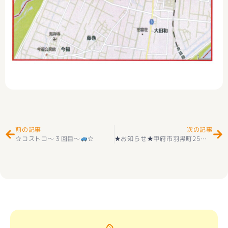
Prev
Ne
前の記事
次の記事
☆コストコ～３回目～
☆
★お知らせ★甲府市羽黒町25区画！お好きな建築メーカーで計画可能！上下水道完備！住宅用地 好評販売中(^^♪