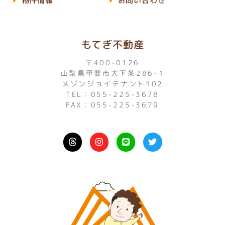
物件情報
お問い合わせ
もてぎ不動産
〒400-0126
山梨県甲斐市大下条286-1
メゾンジョイテナント102
TEL：055-225-3678
FAX：055-225-3679
I
L
T
n
i
w
s
n
i
t
e
t
a
t
g
e
r
r
a
m