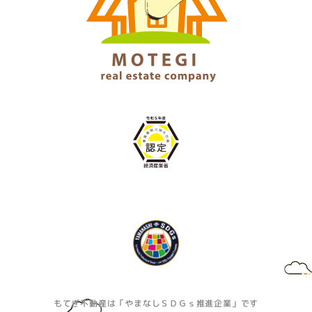
もてぎ不動産は「やまなしＳＤＧｓ推進企業」です