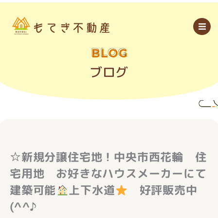
内
容
を
ス
キ
ッ
BLOG
プ
ブログ
☆新規分譲住宅地！中央市西花輪 住
宅用地 お好きなハウスメーカーにて
建築可能
上下水道
好評販売中
(^^♪