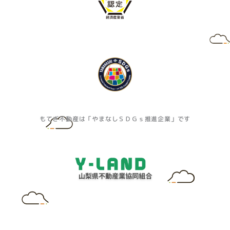
もてぎ不動産は「やまなしＳＤＧｓ推進企業」です