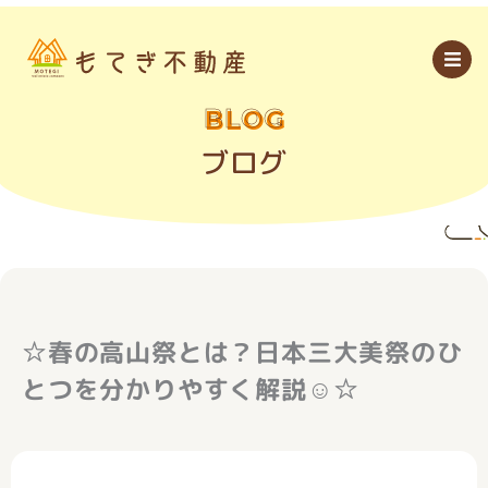
内
容
を
ス
キ
ッ
BLOG
プ
ブログ
☆春の高山祭とは？日本三大美祭のひ
とつを分かりやすく解説☺☆