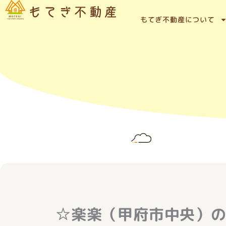
内
容
もてぎ不動産について
を
ス
キ
ッ
プ
☆楽楽（甲府市中央）