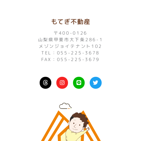
もてぎ不動産
〒400-0126
山梨県甲斐市大下条286-1
メゾンジョイテナント102
TEL：055-225-3678
FAX：055-225-3679
I
L
T
n
i
w
s
n
i
t
e
t
a
t
g
e
r
r
a
m