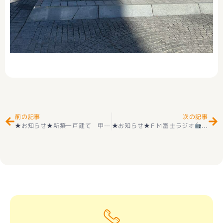
Prev
Ne
前の記事
次の記事
★お知らせ★新築一戸建て 甲斐市西八幡 第７ 2階建 ４ＬＤＫ 全2棟 2階建 耐震等級3取得 ＋住宅性能評価付 IH＋エコキュート 外構付き
★お知らせ★ＦＭ富士ラジオ
MIKI