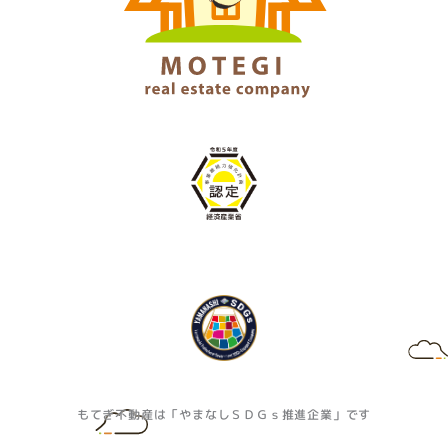
もてぎ不動産は「やまなしＳＤＧｓ推進企業」です