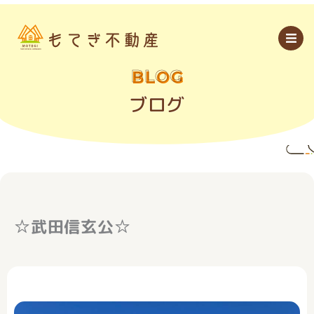
内
容
を
ス
キ
ッ
BLOG
プ
ブログ
☆武田信玄公☆