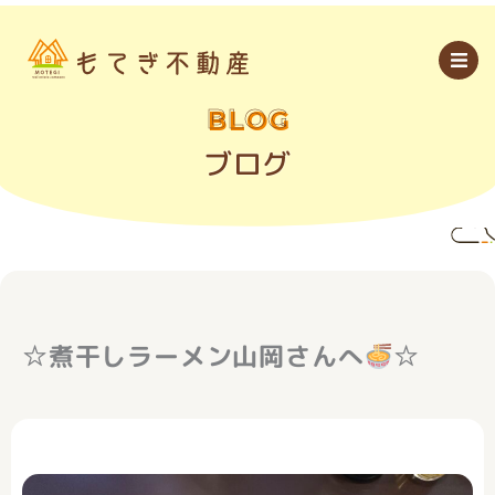
内
容
を
ス
キ
ッ
BLOG
プ
ブログ
☆煮干しラーメン山岡さんへ
☆