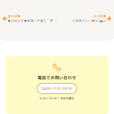
前の記事
次の記事
★お知らせ★新築一戸建て 甲府市里吉4丁目 １号棟 2階建 4ＬＤＫ ＋カースペース３台 外構付き 耐震等級３＋長期優良住宅取得
☆魚保さんへ
GO
☆
電話でお問い合わせ
055-225-3678
9:00〜18:00 / 定休水曜日