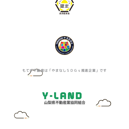
もてぎ不動産は「やまなしＳＤＧｓ推進企業」です