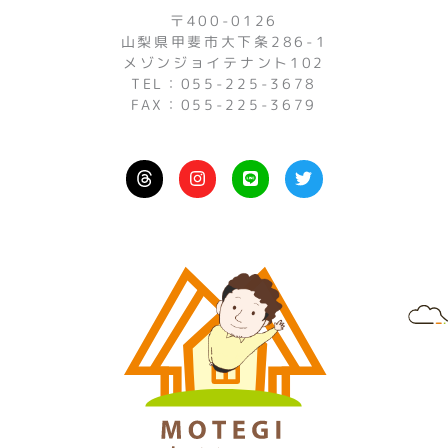
〒400-0126
山梨県甲斐市大下条286-1
メゾンジョイテナント102
TEL：055-225-3678
FAX：055-225-3679
I
L
T
n
i
w
s
n
i
t
e
t
a
t
g
e
r
r
a
m