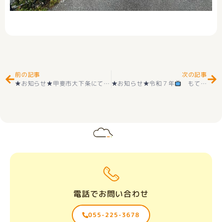
Prev
Ne
前の記事
次の記事
★お知らせ★甲斐市大下条にて住宅用地販売開始(‘ω’)ノ
★お知らせ★令和７年
もてぎ不動産は24時間テレビに協賛しております
電話でお問い合わせ
055-225-3678