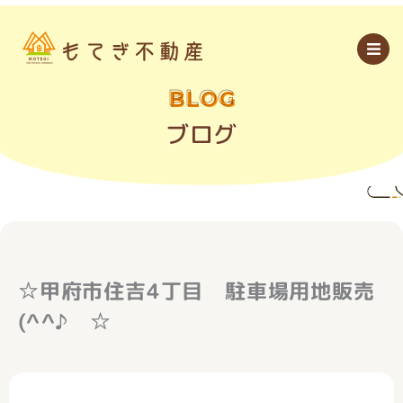
内
容
を
ス
キ
ッ
BLOG
プ
ブログ
☆甲府市住吉4丁目 駐車場用地販売
(^^♪ ☆