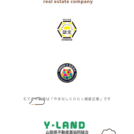
もてぎ不動産は「やまなしＳＤＧｓ推進企業」です