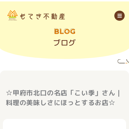
内
容
を
ス
キ
ッ
BLOG
プ
ブログ
☆甲府市北口の名店「こい季」さん｜
料理の美味しさにほっとするお店☆