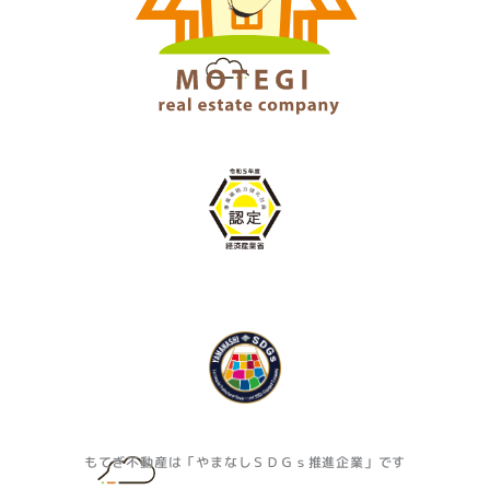
もてぎ不動産は「やまなしＳＤＧｓ推進企業」です