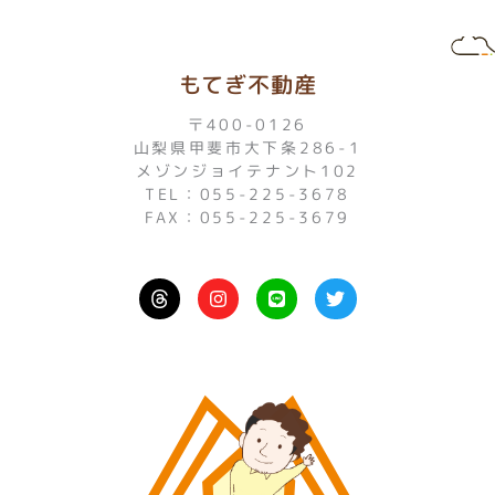
もてぎ不動産
〒400-0126
山梨県甲斐市大下条286-1
メゾンジョイテナント102
TEL：055-225-3678
FAX：055-225-3679
I
L
T
n
i
w
s
n
i
t
e
t
a
t
g
e
r
r
a
m