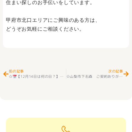
住まい探しのお手伝いをしています。
甲府市北口エリアにご興味のある方は、
どうぞお気軽にご相談ください。
Prev
Ne
前の記事
次の記事
☆
【12月14日は何の日？】分かりやすく楽しく紹介します！☆
☆山梨市下石森 ご契約ありがとうございました｜心より感謝申し上げます☆