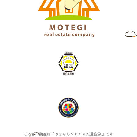
もてぎ不動産は「やまなしＳＤＧｓ推進企業」です