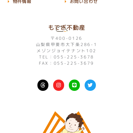
物件情報
お問い合わせ
もてぎ不動産
〒400-0126
山梨県甲斐市大下条286-1
メゾンジョイテナント102
TEL：055-225-3678
FAX：055-225-3679
I
L
T
n
i
w
s
n
i
t
e
t
a
t
g
e
r
r
a
m