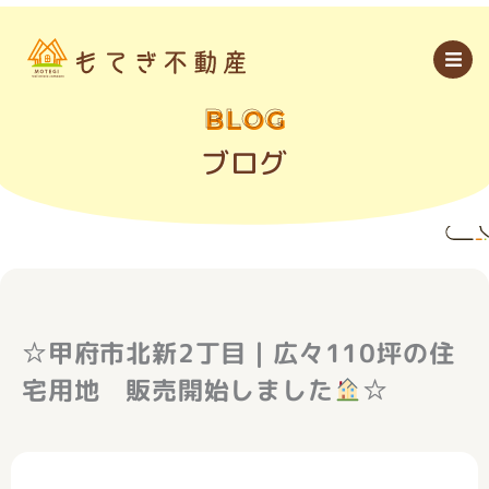
内
容
を
ス
キ
ッ
BLOG
プ
ブログ
☆甲府市北新2丁目｜広々110坪の住
宅用地 販売開始しました
☆