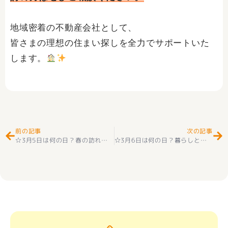
地域密着の不動産会社として、
皆さまの理想の住まい探しを全力でサポートいた
します。
Prev
Ne
前の記事
次の記事
☆3月5日は何の日？春の訪れを感じる記念日
☆
☆3月6日は何の日？暮らしと健康を見つめ直す一日