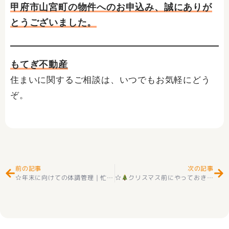
甲府市山宮町の物件へのお申込み、誠にありが
とうございました。
もてぎ不動産
住まいに関するご相談は、いつでもお気軽にどう
ぞ。
Prev
Ne
前の記事
次の記事
☆年末に向けての体調管理｜忙しい時期こそ健康第一！｜もてぎ不動産ブログ
☆
クリスマス前にやっておきたい準備まとめ｜楽しむための簡単チェックリスト｜もてぎ不動産ブログ