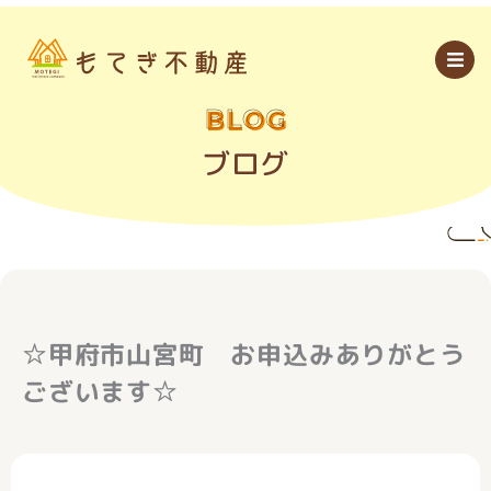
内
容
を
ス
キ
ッ
BLOG
プ
ブログ
☆甲府市山宮町 お申込みありがとう
ございます☆