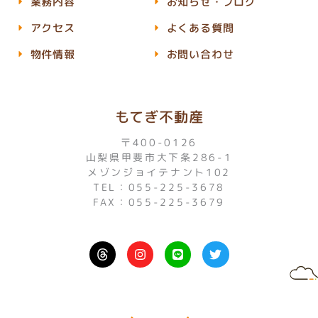
業務内容
お知らせ・ブログ
アクセス
よくある質問
物件情報
お問い合わせ
もてぎ不動産
〒400-0126
山梨県甲斐市大下条286-1
メゾンジョイテナント102
TEL：055-225-3678
FAX：055-225-3679
I
L
T
n
i
w
s
n
i
t
e
t
a
t
g
e