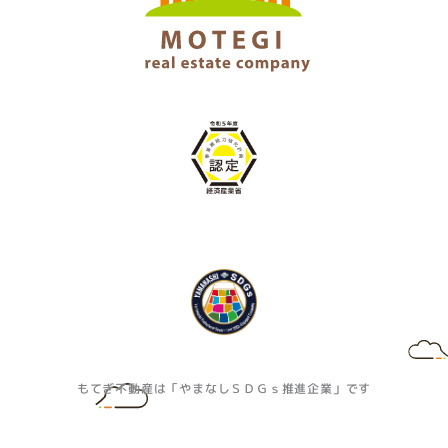
もてぎ不動産は「やまなしＳＤＧｓ推進企業」です