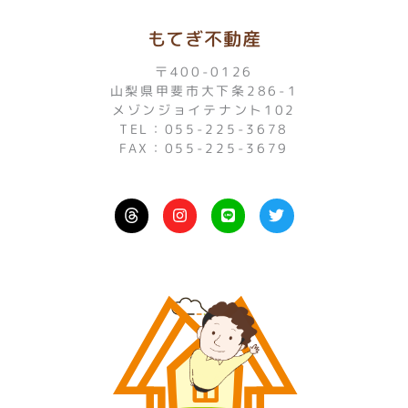
もてぎ不動産
〒400-0126
山梨県甲斐市大下条286-1
メゾンジョイテナント102
TEL：055-225-3678
FAX：055-225-3679
I
L
T
n
i
w
s
n
i
t
e
t
a
t
g
e
r
r
a
m