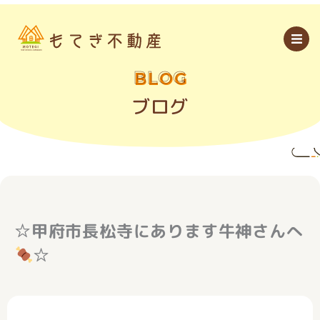
内
容
を
ス
キ
ッ
BLOG
プ
ブログ
☆甲府市長松寺にあります牛神さんへ
☆