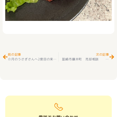
Prev
Ne
前の記事
次の記事
☆月のうさぎさんへ2度目の来店
☆
韮崎市藤井町 売却相談 ありがとうございました(^^♪ –