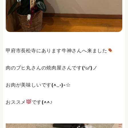
甲府市長松寺にあります牛神さんへ来ました
肉のブヒ丸さんの焼肉屋さんです(‘ω’)ノ
お肉が美味しいです(^_-)-☆
おススメ
です(^^♪